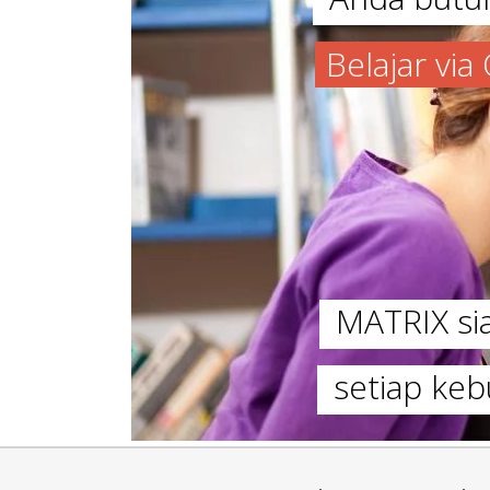
Belajar vi
MATRIX s
setiap keb