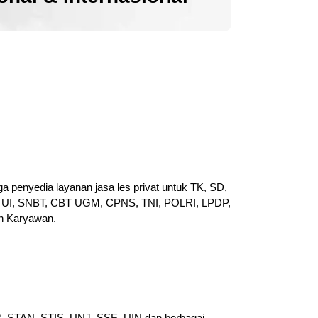
a penyedia layanan jasa les privat untuk TK, SD,
UI, SNBT, CBT UGM, CPNS, TNI, POLRI, LPDP,
n Karyawan.
PB, STAN, STIS, UNJ, SSE, UIN dan berbagai