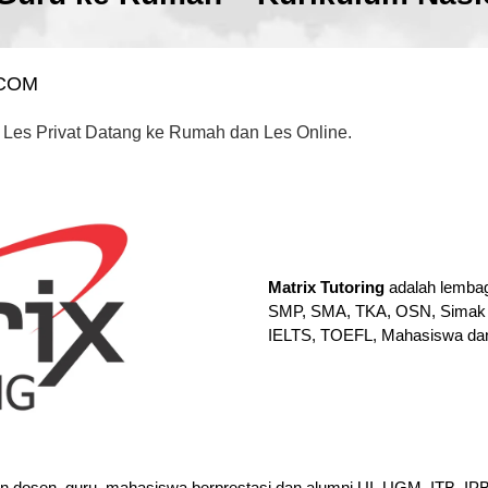
.COM
 Les Privat Datang ke Rumah dan Les Online.
Matrix Tutoring
adalah lembag
SMP, SMA, TKA, OSN, Simak 
IELTS, TOEFL, Mahasiswa da
en dosen, guru, mahasiswa berprestasi dan alumni UI, UGM, ITB, I