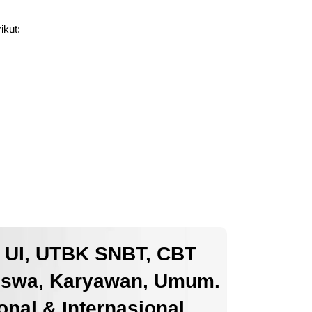
ikut:
k UI, UTBK SNBT, CBT
iswa, Karyawan, Umum.
nal & Internasional