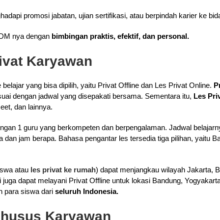
api promosi jabatan, ujian sertifikasi, atau berpindah karier ke bid
DM nya dengan
bimbingan praktis, efektif, dan personal.
rivat Karyawan
belajar yang bisa dipilih, yaitu Privat Offline dan Les Privat Online.
P
uai dengan jadwal yang disepakati bersama. Sementara itu,
Les Pri
eet, dan lainnya.
 dengan 1 guru yang berkompeten dan berpengalaman. Jadwal belajarn
dan jam berapa. Bahasa pengantar les tersedia tiga pilihan, yaitu Ba
iswa atau
les privat ke rumah
) dapat menjangkau wilayah Jakarta, B
i juga dapat melayani Privat Offline untuk lokasi Bandung, Yogyakar
eh para siswa dari
seluruh Indonesia.
Khusus Karyawan