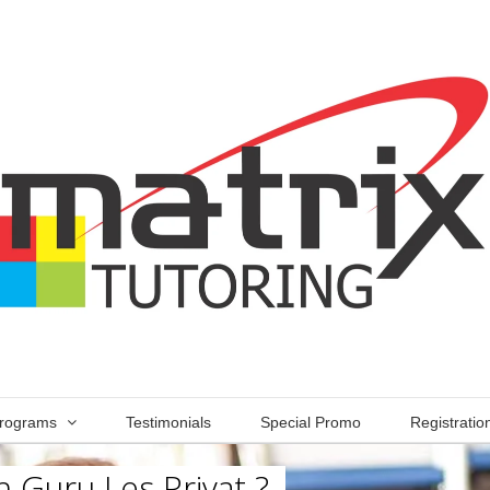
rograms
Testimonials
Special Promo
Registratio
 Guru Les Privat ?