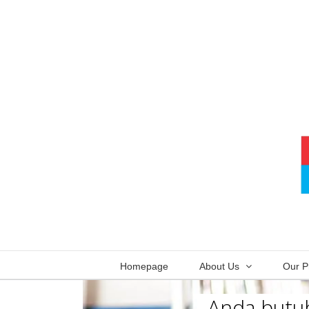
Skip
to
content
Homepage
About Us
Our P
Anda butuh