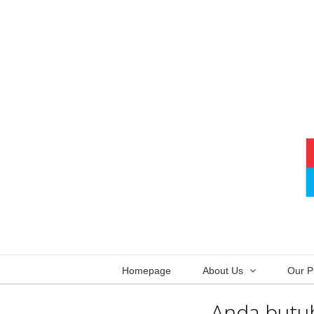
Skip
to
content
Homepage
About Us
Our P
Anda butuh