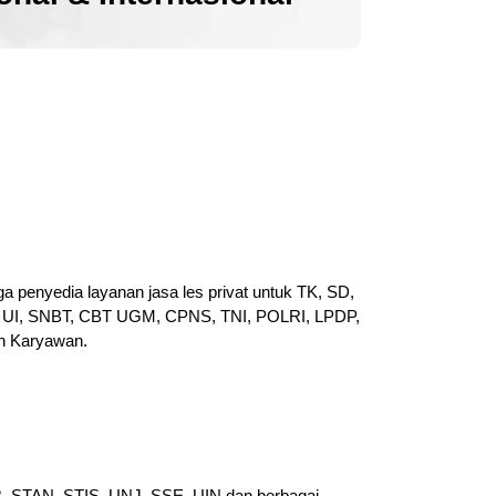
a penyedia layanan jasa les privat untuk TK, SD,
UI, SNBT, CBT UGM, CPNS, TNI, POLRI, LPDP,
n Karyawan.
PB, STAN, STIS, UNJ, SSE, UIN dan berbagai