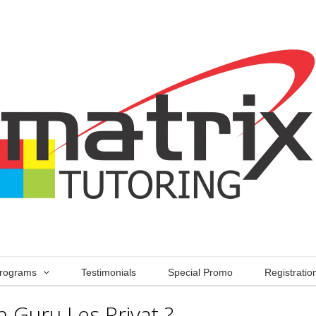
rograms
Testimonials
Special Promo
Registratio
 Guru Les Privat ?