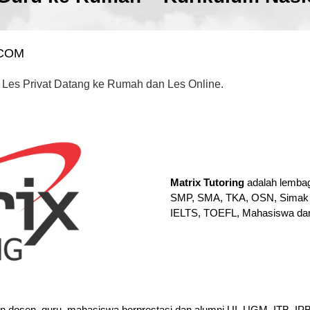
.COM
 Les Privat Datang ke Rumah dan Les Online.
Matrix Tutoring
adalah lembag
SMP, SMA, TKA, OSN, Simak 
IELTS, TOEFL, Mahasiswa da
en dosen, guru, mahasiswa berprestasi dan alumni UI, UGM, ITB, I