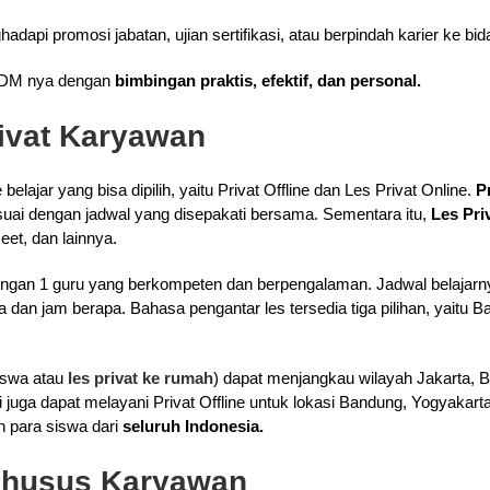
api promosi jabatan, ujian sertifikasi, atau berpindah karier ke bid
DM nya dengan
bimbingan praktis, efektif, dan personal.
rivat Karyawan
belajar yang bisa dipilih, yaitu Privat Offline dan Les Privat Online.
P
uai dengan jadwal yang disepakati bersama. Sementara itu,
Les Pri
eet, dan lainnya.
 dengan 1 guru yang berkompeten dan berpengalaman. Jadwal belajarn
dan jam berapa. Bahasa pengantar les tersedia tiga pilihan, yaitu Ba
iswa atau
les privat ke rumah
) dapat menjangkau wilayah Jakarta, B
i juga dapat melayani Privat Offline untuk lokasi Bandung, Yogyakar
eh para siswa dari
seluruh Indonesia.
Khusus Karyawan