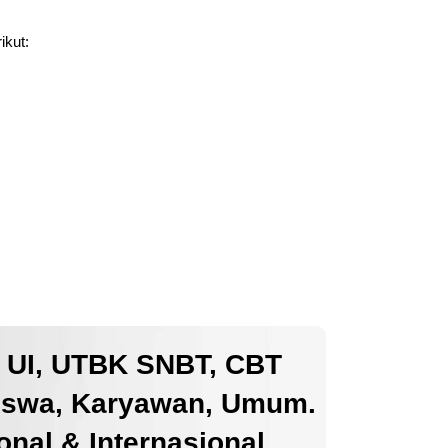
ikut:
k UI, UTBK SNBT, CBT
iswa, Karyawan, Umum.
nal & Internasional