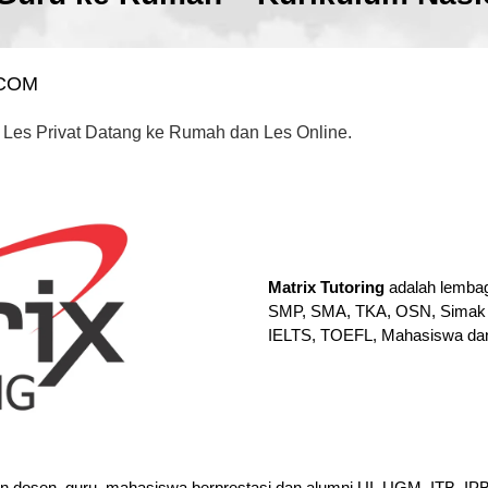
.COM
 Les Privat Datang ke Rumah dan Les Online.
Matrix Tutoring
adalah lembag
SMP, SMA, TKA, OSN, Simak 
IELTS, TOEFL, Mahasiswa da
en dosen, guru, mahasiswa berprestasi dan alumni UI, UGM, ITB, I