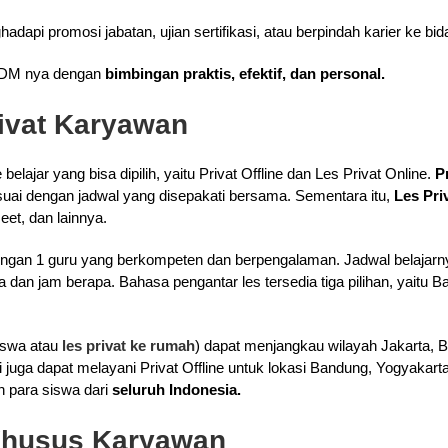
api promosi jabatan, ujian sertifikasi, atau berpindah karier ke bid
DM nya dengan
bimbingan praktis, efektif, dan personal.
rivat Karyawan
belajar yang bisa dipilih, yaitu Privat Offline dan Les Privat Online.
P
uai dengan jadwal yang disepakati bersama. Sementara itu,
Les Pri
eet, dan lainnya.
 dengan 1 guru yang berkompeten dan berpengalaman. Jadwal belajarn
dan jam berapa. Bahasa pengantar les tersedia tiga pilihan, yaitu Ba
iswa atau
les privat ke rumah
) dapat menjangkau wilayah Jakarta, B
i juga dapat melayani Privat Offline untuk lokasi Bandung, Yogyakar
eh para siswa dari
seluruh Indonesia.
Khusus Karyawan