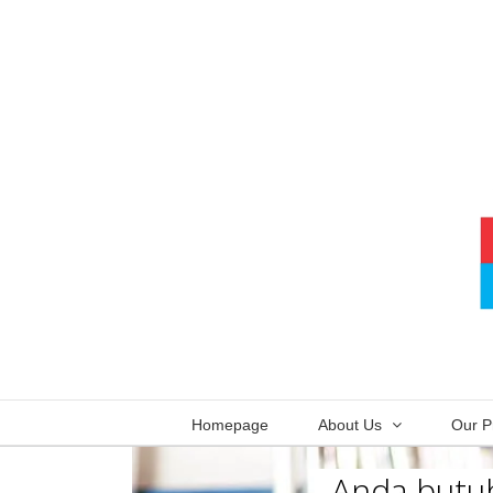
Skip
to
content
Homepage
About Us
Our P
Anda butuh