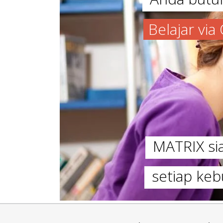
Belajar vi
MATRIX s
setiap keb