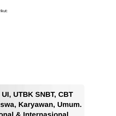
ikut:
k UI, UTBK SNBT, CBT
iswa, Karyawan, Umum.
nal & Internasional