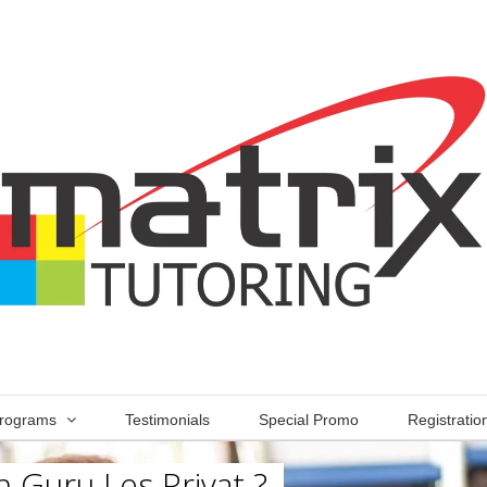
rograms
Testimonials
Special Promo
Registratio
 Guru Les Privat ?