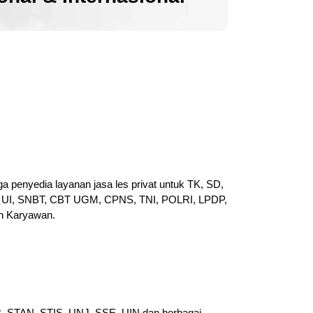
a penyedia layanan jasa les privat untuk TK, SD,
UI, SNBT, CBT UGM, CPNS, TNI, POLRI, LPDP,
n Karyawan.
PB, STAN, STIS, UNJ, SSE, UIN dan berbagai