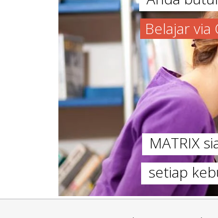
Belajar vi
MATRIX s
setiap keb