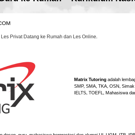
.COM
 Les Privat Datang ke Rumah dan Les Online.
Matrix Tutoring
adalah lembag
SMP, SMA, TKA, OSN, Simak 
IELTS, TOEFL, Mahasiswa da
en dosen, guru, mahasiswa berprestasi dan alumni UI, UGM, ITB, I