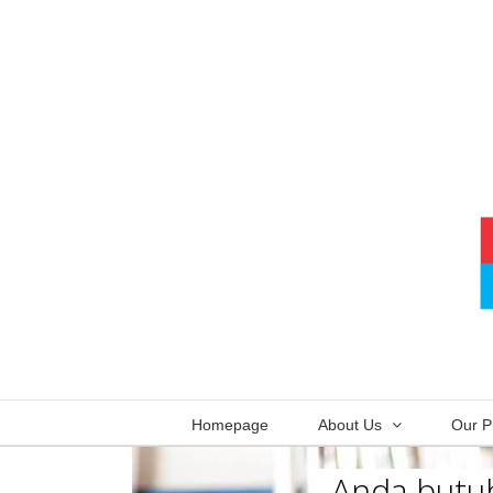
Skip
to
content
Homepage
About Us
Our P
Anda butuh