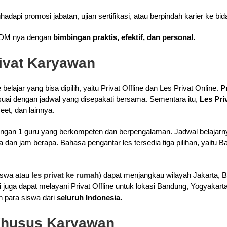
api promosi jabatan, ujian sertifikasi, atau berpindah karier ke bid
DM nya dengan
bimbingan praktis, efektif, dan personal.
rivat Karyawan
belajar yang bisa dipilih, yaitu Privat Offline dan Les Privat Online.
P
uai dengan jadwal yang disepakati bersama. Sementara itu,
Les Pri
eet, dan lainnya.
 dengan 1 guru yang berkompeten dan berpengalaman. Jadwal belajarn
dan jam berapa. Bahasa pengantar les tersedia tiga pilihan, yaitu Ba
iswa atau
les privat ke rumah
) dapat menjangkau wilayah Jakarta, B
i juga dapat melayani Privat Offline untuk lokasi Bandung, Yogyakar
eh para siswa dari
seluruh Indonesia.
Khusus Karyawan