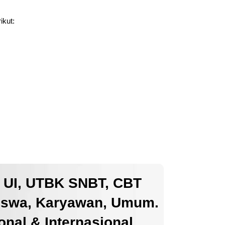
ikut:
k UI, UTBK SNBT, CBT
iswa, Karyawan, Umum.
nal & Internasional