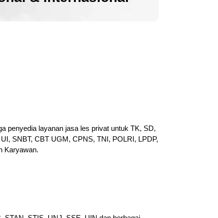
a penyedia layanan jasa les privat untuk TK, SD,
UI, SNBT, CBT UGM, CPNS, TNI, POLRI, LPDP,
n Karyawan.
PB, STAN, STIS, UNJ, SSE, UIN dan berbagai