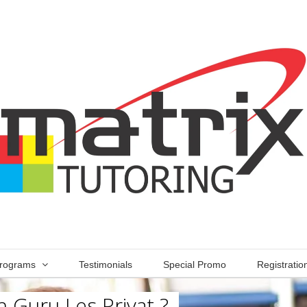
rograms
Testimonials
Special Promo
Registratio
 Guru Les Privat ?