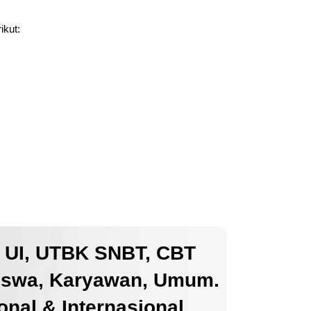
ikut:
k UI, UTBK SNBT, CBT
iswa, Karyawan, Umum.
nal & Internasional