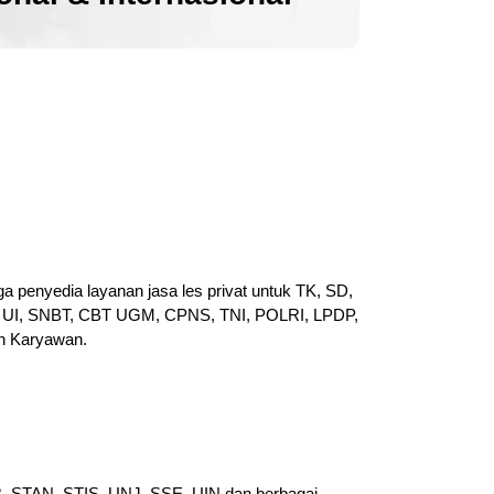
a penyedia layanan jasa les privat untuk TK, SD,
UI, SNBT, CBT UGM, CPNS, TNI, POLRI, LPDP,
n Karyawan.
PB, STAN, STIS, UNJ, SSE, UIN dan berbagai