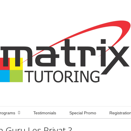
rograms
Testimonials
Special Promo
Registratio
 Guru Les Privat ?