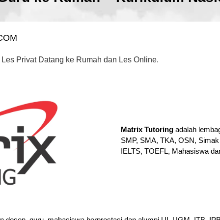
.COM
 Les Privat Datang ke Rumah dan Les Online.
Matrix Tutoring
adalah lembag
SMP, SMA, TKA, OSN, Simak 
IELTS, TOEFL, Mahasiswa da
en dosen, guru, mahasiswa berprestasi dan alumni UI, UGM, ITB, I