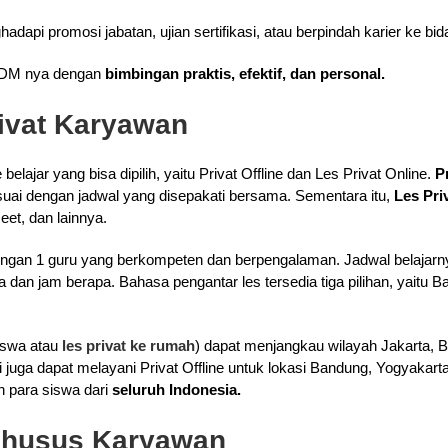
api promosi jabatan, ujian sertifikasi, atau berpindah karier ke bid
DM nya dengan
bimbingan praktis, efektif, dan personal.
rivat Karyawan
belajar yang bisa dipilih, yaitu Privat Offline dan Les Privat Online.
P
uai dengan jadwal yang disepakati bersama. Sementara itu,
Les Pri
eet, dan lainnya.
 dengan 1 guru yang berkompeten dan berpengalaman. Jadwal belajarn
dan jam berapa. Bahasa pengantar les tersedia tiga pilihan, yaitu Ba
iswa atau
les privat ke rumah
) dapat menjangkau wilayah Jakarta, B
i juga dapat melayani Privat Offline untuk lokasi Bandung, Yogyakar
eh para siswa dari
seluruh Indonesia.
Khusus Karyawan