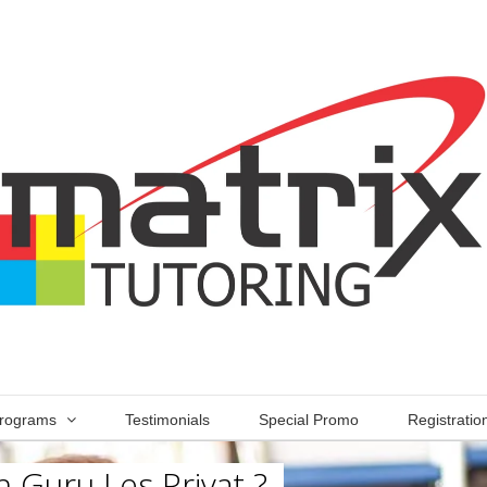
rograms
Testimonials
Special Promo
Registratio
 Guru Les Privat ?