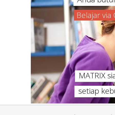
Belajar vi
MATRIX s
setiap keb