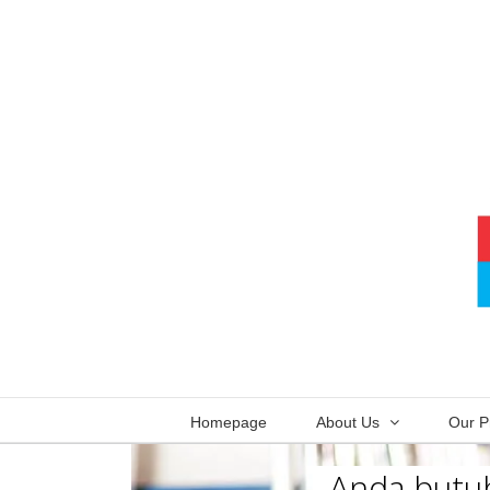
Skip
to
content
Homepage
About Us
Our P
Anda butuh