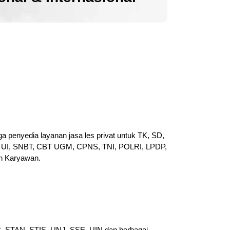
a penyedia layanan jasa les privat untuk TK, SD,
UI, SNBT, CBT UGM, CPNS, TNI, POLRI, LPDP,
n Karyawan.
PB, STAN, STIS, UNJ, SSE, UIN dan berbagai