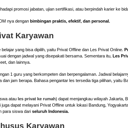
api promosi jabatan, ujian sertifikasi, atau berpindah karier ke bid
DM nya dengan
bimbingan praktis, efektif, dan personal.
rivat Karyawan
belajar yang bisa dipilih, yaitu Privat Offline dan Les Privat Online.
P
uai dengan jadwal yang disepakati bersama. Sementara itu,
Les Pri
eet, dan lainnya.
 dengan 1 guru yang berkompeten dan berpengalaman. Jadwal belajarn
dan jam berapa. Bahasa pengantar les tersedia tiga pilihan, yaitu Ba
iswa atau
les privat ke rumah
) dapat menjangkau wilayah Jakarta, B
i juga dapat melayani Privat Offline untuk lokasi Bandung, Yogyakar
eh para siswa dari
seluruh Indonesia.
Khusus Karyawan