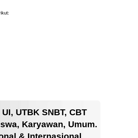
ikut:
k UI, UTBK SNBT, CBT
iswa, Karyawan, Umum.
nal & Internasional