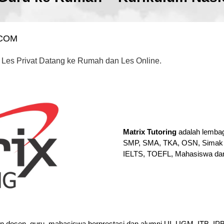
.COM
 Les Privat Datang ke Rumah dan Les Online.
Matrix Tutoring
adalah lembag
SMP, SMA, TKA, OSN, Simak 
IELTS, TOEFL, Mahasiswa da
en dosen, guru, mahasiswa berprestasi dan alumni UI, UGM, ITB, I