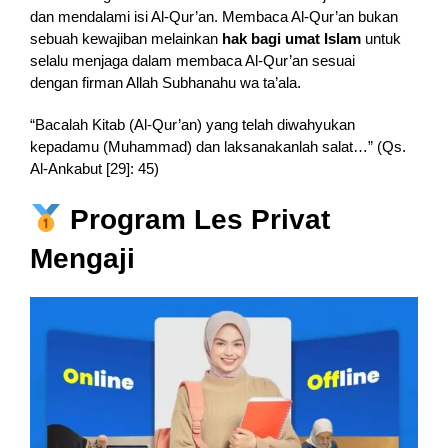
dan mendalami isi Al-Qur’an. Membaca Al-Qur’an bukan
sebuah kewajiban melainkan
hak bagi umat Islam
untuk
selalu menjaga dalam membaca Al-Qur’an sesuai
dengan firman Allah Subhanahu wa ta’ala.
“Bacalah Kitab (Al-Qur’an) yang telah diwahyukan
kepadamu (Muhammad) dan laksanakanlah salat…” (Qs.
Al-Ankabut [29]: 45)
Program Les Privat
Mengaji