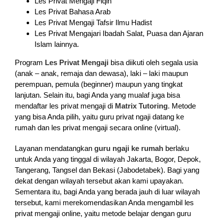
Les Privat Mengaji Fiqih
Les Privat Bahasa Arab
Les Privat Mengaji Tafsir Ilmu Hadist
Les Privat Mengajari Ibadah Salat, Puasa dan Ajaran
Islam lainnya.
Program
Les Privat Mengaji
bisa diikuti oleh segala usia
(anak – anak, remaja dan dewasa), laki – laki maupun
perempuan, pemula (beginner) maupun yang tingkat
lanjutan. Selain itu, bagi Anda yang mualaf juga bisa
mendaftar les privat mengaji di
Matrix Tutoring
. Metode
yang bisa Anda pilih, yaitu guru privat ngaji datang ke
rumah dan les privat mengaji secara online (virtual).
Layanan mendatangkan
guru ngaji ke rumah
berlaku
untuk Anda yang tinggal di wilayah Jakarta, Bogor, Depok,
Tangerang, Tangsel dan Bekasi (Jabodetabek). Bagi yang
dekat dengan wilayah tersebut akan kami upayakan.
Sementara itu, bagi Anda yang berada jauh di luar wilayah
tersebut, kami merekomendasikan Anda mengambil les
privat mengaji online, yaitu metode belajar dengan guru