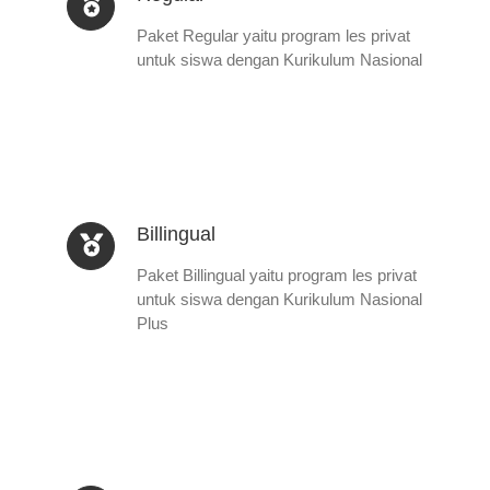
Paket Regular yaitu program les privat
untuk siswa dengan Kurikulum Nasional
Billingual
Paket Billingual yaitu program les privat
untuk siswa dengan Kurikulum Nasional
Plus