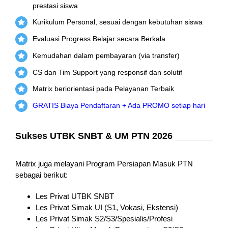
prestasi siswa
Kurikulum Personal, sesuai dengan kebutuhan siswa
Evaluasi Progress Belajar secara Berkala
Kemudahan dalam pembayaran (via transfer)
CS dan Tim Support yang responsif dan solutif
Matrix beriorientasi pada Pelayanan Terbaik
GRATIS Biaya Pendaftaran + Ada PROMO setiap hari
Sukses UTBK SNBT & UM PTN 2026
Matrix juga melayani Program Persiapan Masuk PTN
sebagai berikut:
Les Privat UTBK SNBT
Les Privat Simak UI (S1, Vokasi, Ekstensi)
Les Privat Simak S2/S3/Spesialis/Profesi