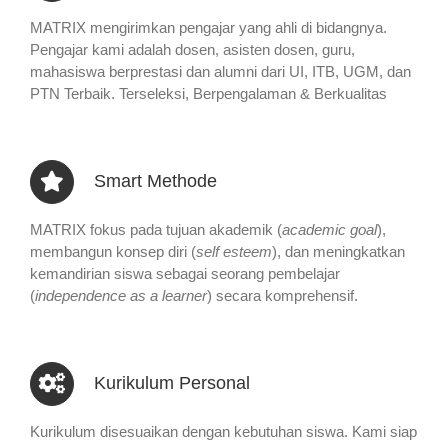
MATRIX mengirimkan pengajar yang ahli di bidangnya.
Pengajar kami adalah dosen, asisten dosen, guru,
mahasiswa berprestasi dan alumni dari UI, ITB, UGM, dan
PTN Terbaik. Terseleksi, Berpengalaman & Berkualitas
Smart Methode
MATRIX fokus pada tujuan akademik (
academic goal
),
membangun konsep diri (
self esteem
), dan meningkatkan
kemandirian siswa sebagai seorang pembelajar
(
independence as a learner
) secara komprehensif.
Kurikulum Personal
Kurikulum disesuaikan dengan kebutuhan siswa. Kami siap