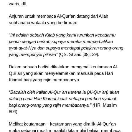
waris, dll.
Anjuran untuk membaca Al-Qur’an datang dari Allah
subhanahu wataala yang berfirman:
“
In
i adalah sebuah Kitab yang kami turunkan kepadamu
penuh dengan berkah supaya mereka memperhatikan
ayat-ayat-Nya dan supaya mendapat pelajaran orang-orang
yang mempunyai pikiran”
(QS. Shaad [38]: 29).
Dalam sebuah hadist dikatakan mengenai keutamaan Al-
Qur’an yang akan menyelamatkan manusia pada Hari
Kiamat bagi yang rajin membacanya.
“Bacalah oleh kalian Al-Qur’an karena ia (Al-Qur’an) akan
datang pada Hari Kiamat kelak sebagai pemberi syafaat
bagi orang-orang yang rajin membacanya.” (
HR. Muslim
804)
Melihat keutamaan – keutamaan yang dimiliki Al-Qur’an
maka sebagai muslim marilah kita mulai belajar membaca