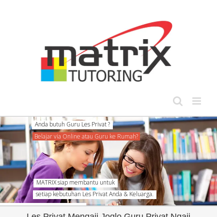
Skip
to
content
Anda butuh Guru Les Privat ?
Belajar via Online atau Guru ke Rumah?
MATRIX siap membantu untuk
setiap kebutuhan Les Privat Anda & Keluarga.
Les Privat Mengaji Joglo Guru Privat Ngaji