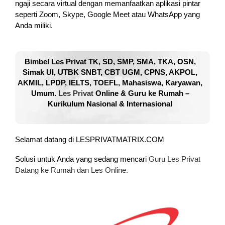
ngaji secara virtual dengan memanfaatkan aplikasi pintar
seperti Zoom, Skype, Google Meet atau WhatsApp yang
Anda miliki.
Bimbel Les Privat TK, SD, SMP, SMA, TKA, OSN,
Simak UI, UTBK SNBT, CBT UGM, CPNS, AKPOL,
AKMIL, LPDP, IELTS, TOEFL, Mahasiswa, Karyawan,
Umum.
Les Privat
Online & Guru ke Rumah –
Kurikulum Nasional & Internasional
Selamat datang di LESPRIVATMATRIX.COM
Solusi untuk Anda yang sedang mencari
Guru Les Privat
Datang ke Rumah dan Les Online.