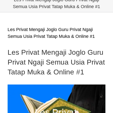
Semua Usia Privat Tatap Muka & Online #1
Les Privat Mengaji Joglo Guru Privat Ngaji
Semua Usia Privat Tatap Muka & Online #1
Les Privat Mengaji Joglo Guru
Privat Ngaji Semua Usia Privat
Tatap Muka & Online #1