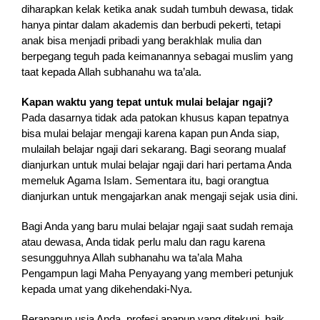
diharapkan kelak ketika anak sudah tumbuh dewasa, tidak
hanya pintar dalam akademis dan berbudi pekerti, tetapi
anak bisa menjadi pribadi yang berakhlak mulia dan
berpegang teguh pada keimanannya sebagai muslim yang
taat kepada Allah subhanahu wa ta’ala.
Kapan waktu yang tepat untuk mulai belajar ngaji?
Pada dasarnya tidak ada patokan khusus kapan tepatnya
bisa mulai belajar mengaji karena kapan pun Anda siap,
mulailah belajar ngaji dari sekarang. Bagi seorang mualaf
dianjurkan untuk mulai belajar ngaji dari hari pertama Anda
memeluk Agama Islam. Sementara itu, bagi orangtua
dianjurkan untuk mengajarkan anak mengaji sejak usia dini.
Bagi Anda yang baru mulai belajar ngaji saat sudah remaja
atau dewasa, Anda tidak perlu malu dan ragu karena
sesungguhnya Allah subhanahu wa ta’ala Maha
Pengampun lagi Maha Penyayang yang memberi petunjuk
kepada umat yang dikehendaki-Nya.
Berapapun usia Anda, profesi apapun yang ditekuni, baik