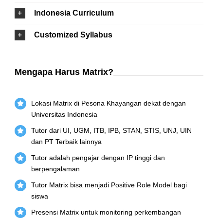
Indonesia Curriculum
Customized Syllabus
Mengapa Harus Matrix?
Lokasi Matrix di Pesona Khayangan dekat dengan
Universitas Indonesia
Tutor dari UI, UGM, ITB, IPB, STAN, STIS, UNJ, UIN
dan PT Terbaik lainnya
Tutor adalah pengajar dengan IP tinggi dan
berpengalaman
Tutor Matrix bisa menjadi Positive Role Model bagi
siswa
Presensi Matrix untuk monitoring perkembangan