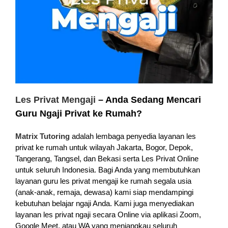
Les Privat Mengaji
– Anda Sedang Mencari
Guru Ngaji Privat ke Rumah?
Matrix Tutoring
adalah lembaga penyedia layanan les
privat ke rumah untuk wilayah Jakarta, Bogor, Depok,
Tangerang, Tangsel, dan Bekasi serta Les Privat Online
untuk seluruh Indonesia. Bagi Anda yang membutuhkan
layanan guru les privat mengaji ke rumah segala usia
(anak-anak, remaja, dewasa) kami siap mendampingi
kebutuhan belajar ngaji Anda. Kami juga menyediakan
layanan les privat ngaji secara Online via aplikasi Zoom,
Google Meet, atau WA yang menjangkau seluruh