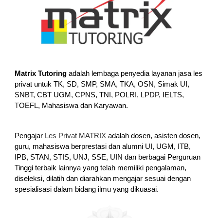
Matrix Tutoring
adalah lembaga penyedia layanan jasa les
privat untuk TK, SD, SMP, SMA, TKA, OSN, Simak UI,
SNBT, CBT UGM, CPNS, TNI, POLRI, LPDP, IELTS,
TOEFL, Mahasiswa dan Karyawan.
Pengajar
Les Privat MATRIX
adalah dosen, asisten dosen,
guru, mahasiswa berprestasi dan alumni UI, UGM, ITB,
IPB, STAN, STIS, UNJ, SSE, UIN dan berbagai Perguruan
Tinggi terbaik lainnya yang telah memiliki pengalaman,
diseleksi, dilatih dan diarahkan mengajar sesuai dengan
spesialisasi dalam bidang ilmu yang dikuasai.