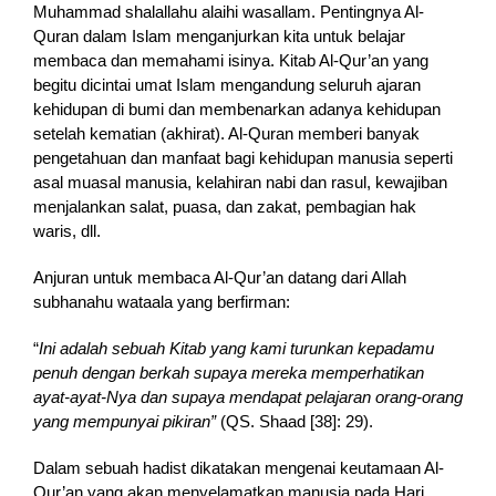
Muhammad shalallahu alaihi wasallam. Pentingnya Al-
Quran dalam Islam menganjurkan kita untuk belajar
membaca dan memahami isinya. Kitab Al-Qur’an yang
begitu dicintai umat Islam mengandung seluruh ajaran
kehidupan di bumi dan membenarkan adanya kehidupan
setelah kematian (akhirat). Al-Quran memberi banyak
pengetahuan dan manfaat bagi kehidupan manusia seperti
asal muasal manusia, kelahiran nabi dan rasul, kewajiban
menjalankan salat, puasa, dan zakat, pembagian hak
waris, dll.
Anjuran untuk membaca Al-Qur’an datang dari Allah
subhanahu wataala yang berfirman:
“
In
i adalah sebuah Kitab yang kami turunkan kepadamu
penuh dengan berkah supaya mereka memperhatikan
ayat-ayat-Nya dan supaya mendapat pelajaran orang-orang
yang mempunyai pikiran”
(QS. Shaad [38]: 29).
Dalam sebuah hadist dikatakan mengenai keutamaan Al-
Qur’an yang akan menyelamatkan manusia pada Hari