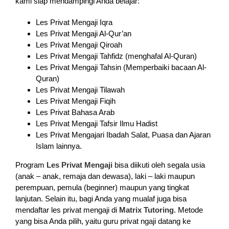
kami siap mendampingi Anda belajar:
Les Privat Mengaji Iqra
Les Privat Mengaji Al-Qur’an
Les Privat Mengaji Qiroah
Les Privat Mengaji Tahfidz (menghafal Al-Quran)
Les Privat Mengaji Tahsin (Memperbaiki bacaan Al-
Quran)
Les Privat Mengaji Tilawah
Les Privat Mengaji Fiqih
Les Privat Bahasa Arab
Les Privat Mengaji Tafsir Ilmu Hadist
Les Privat Mengajari Ibadah Salat, Puasa dan Ajaran
Islam lainnya.
Program
Les Privat Mengaji
bisa diikuti oleh segala usia
(anak – anak, remaja dan dewasa), laki – laki maupun
perempuan, pemula (beginner) maupun yang tingkat
lanjutan. Selain itu, bagi Anda yang mualaf juga bisa
mendaftar les privat mengaji di
Matrix Tutoring
. Metode
yang bisa Anda pilih, yaitu guru privat ngaji datang ke