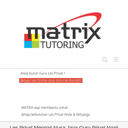
Skip
to
content
Anda butuh Guru Les Privat ?
Belajar via Online atau Guru ke Rumah?
MATRIX siap membantu untuk
setiap kebutuhan Les Privat Anda & Keluarga.
Les Privat Mengaji Nusa Jaya Guru Privat Ngaji