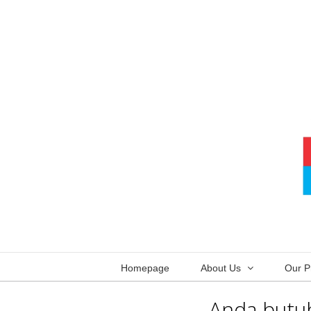
Skip
to
content
Homepage
About Us
Our P
Anda butuh