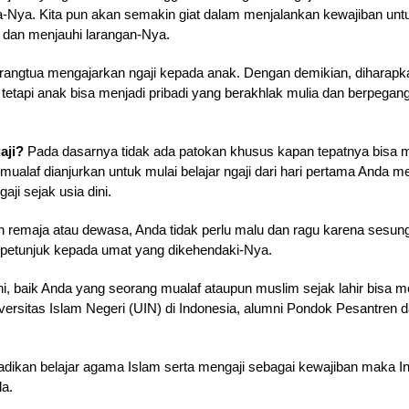
Nya. Kita pun akan semakin giat dalam menjalankan kewajiban untu
a dan menjauhi larangan-Nya.
rangtua mengajarkan ngaji kepada anak. Dengan demikian, diharapk
, tetapi anak bisa menjadi pribadi yang berakhlak mulia dan berpeg
aji?
Pada dasarnya tidak ada patokan khusus kapan tepatnya bisa mu
g mualaf dianjurkan untuk mulai belajar ngaji dari hari pertama Anda
ji sejak usia dini.
dah remaja atau dewasa, Anda tidak perlu malu dan ragu karena sesu
etunjuk kepada umat yang dikehendaki-Nya.
i, baik Anda yang seorang mualaf ataupun muslim sejak lahir bisa m
versitas Islam Negeri (UIN) di Indonesia, alumni Pondok Pesantren da
ikan belajar agama Islam serta mengaji sebagai kewajiban maka In
la.