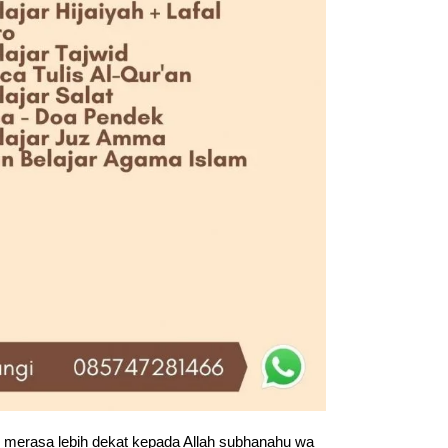
n merasa lebih dekat kepada Allah subhanahu wa