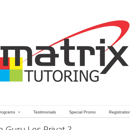
rograms
Testimonials
Special Promo
Registratio
 Guru Les Privat ?