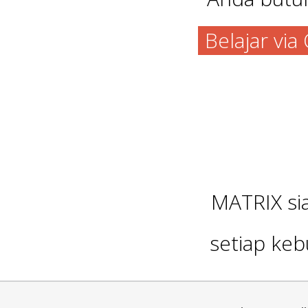
Belajar vi
MATRIX s
setiap keb