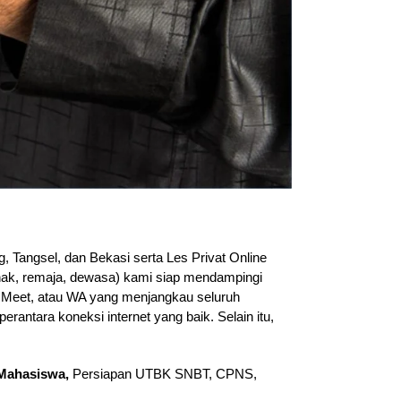
, Tangsel, dan Bekasi serta Les Privat Online
anak, remaja, dewasa) kami siap mendampingi
le Meet, atau WA yang menjangkau seluruh
erantara koneksi internet yang baik. Selain itu,
Mahasiswa,
Persiapan UTBK SNBT, CPNS,