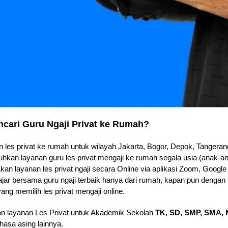
cari Guru Ngaji Privat ke Rumah?
les privat ke rumah untuk wilayah Jakarta, Bogor, Depok, Tangerang
hkan layanan guru les privat mengaji ke rumah segala usia (anak-
kan layanan les privat ngaji secara Online via aplikasi Zoom, Goog
ajar bersama guru ngaji terbaik hanya dari rumah, kapan pun dengan p
ang memilih les privat mengaji online.
an layanan Les Privat untuk Akademik Sekolah
TK, SD, SMP, SMA, 
hasa asing lainnya.