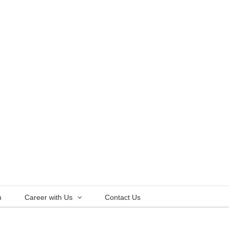
n
Career with Us
Contact Us