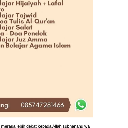
n merasa lebih dekat kepada Allah subhanahu wa