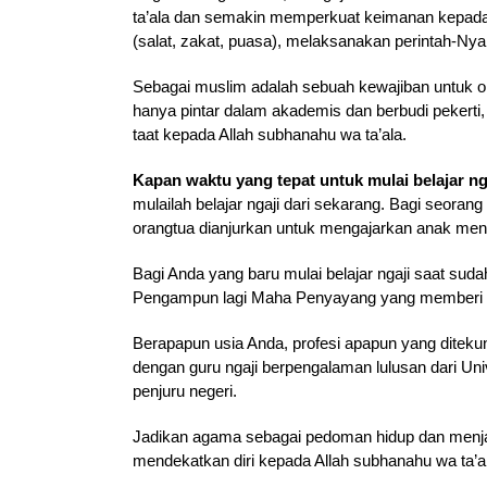
ta’ala dan semakin memperkuat keimanan kepada-
(salat, zakat, puasa), melaksanakan perintah-Ny
Sebagai muslim adalah sebuah kewajiban untuk o
hanya pintar dalam akademis dan berbudi pekerti
taat kepada Allah subhanahu wa ta’ala.
Kapan waktu yang tepat untuk mulai belajar ng
mulailah belajar ngaji dari sekarang. Bagi seoran
orangtua dianjurkan untuk mengajarkan anak menga
Bagi Anda yang baru mulai belajar ngaji saat su
Pengampun lagi Maha Penyayang yang memberi p
Berapapun usia Anda, profesi apapun yang ditekun
dengan guru ngaji berpengalaman lulusan dari Uni
penjuru negeri.
Jadikan agama sebagai pedoman hidup dan menjad
mendekatkan diri kepada Allah subhanahu wa ta’a