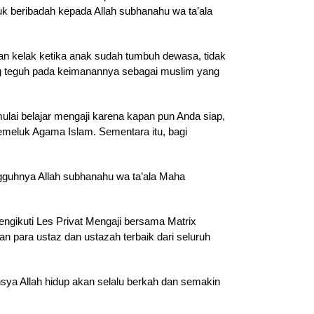
k beribadah kepada Allah subhanahu wa ta’ala
an kelak ketika anak sudah tumbuh dewasa, tidak
ang teguh pada keimanannya sebagai muslim yang
lai belajar mengaji karena kapan pun Anda siap,
 memeluk Agama Islam. Sementara itu, bagi
ngguhnya Allah subhanahu wa ta’ala Maha
engikuti Les Privat Mengaji bersama Matrix
n para ustaz dan ustazah terbaik dari seluruh
sya Allah hidup akan selalu berkah dan semakin