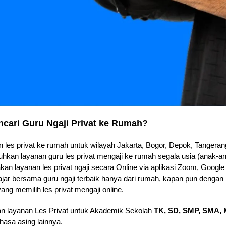
cari Guru Ngaji Privat ke Rumah?
les privat ke rumah untuk wilayah Jakarta, Bogor, Depok, Tangerang
hkan layanan guru les privat mengaji ke rumah segala usia (anak-
kan layanan les privat ngaji secara Online via aplikasi Zoom, Goog
ajar bersama guru ngaji terbaik hanya dari rumah, kapan pun dengan p
ang memilih les privat mengaji online.
an layanan Les Privat untuk Akademik Sekolah
TK, SD, SMP, SMA, 
hasa asing lainnya.