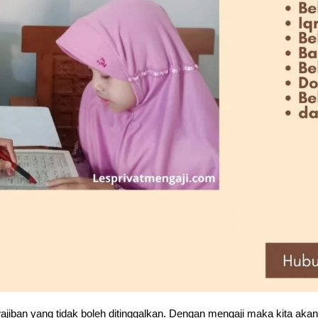
jiban yang tidak boleh ditinggalkan. Dengan mengaji maka kita aka