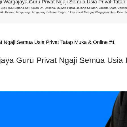
ji Wargajaya Guru Privat Ngaji Semua Usia Privat Tatap
Les Privat Datang Ke Rumah DKI Jakarta, Jakarta Pusat, Jakarta Selatan, Jakarta Utara, Jakarta
ok, Bekasi, Tangerang, Tangerang Selatan, Bogor
Les Privat Mengaji Wargajaya Guru Privat 
at Ngaji Semua Usia Privat Tatap Muka & Online #1
jaya Guru Privat Ngaji Semua Usia 