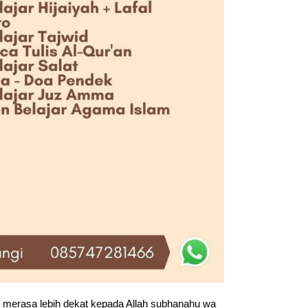
n merasa lebih dekat kepada Allah subhanahu wa