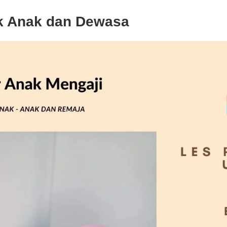
uk Anak dan Dewasa