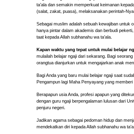
ta’ala dan semakin memperkuat keimanan kepada-
(salat, zakat, puasa), melaksanakan perintah-Ny
Sebagai muslim adalah sebuah kewajiban untuk o
hanya pintar dalam akademis dan berbudi pekerti
taat kepada Allah subhanahu wa ta’ala.
Kapan waktu yang tepat untuk mulai belajar ng
mulailah belajar ngaji dari sekarang. Bagi seoran
orangtua dianjurkan untuk mengajarkan anak menga
Bagi Anda yang baru mulai belajar ngaji saat su
Pengampun lagi Maha Penyayang yang memberi p
Berapapun usia Anda, profesi apapun yang ditekun
dengan guru ngaji berpengalaman lulusan dari Uni
penjuru negeri.
Jadikan agama sebagai pedoman hidup dan menjad
mendekatkan diri kepada Allah subhanahu wa ta’a