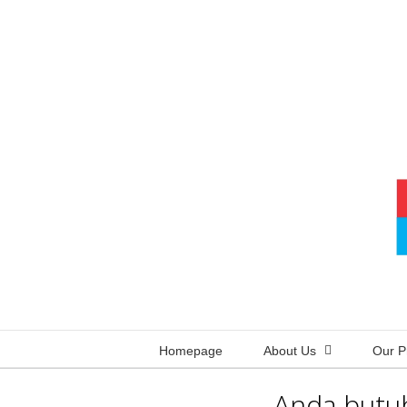
Skip
to
content
Homepage
About Us
Our P
Anda butuh