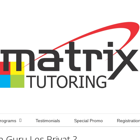
rograms
Testimonials
Special Promo
Registratio
 Guru Les Privat ?