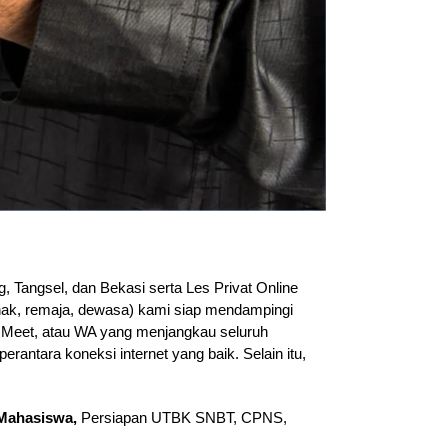
, Tangsel, dan Bekasi serta Les Privat Online
anak, remaja, dewasa) kami siap mendampingi
le Meet, atau WA yang menjangkau seluruh
erantara koneksi internet yang baik. Selain itu,
Mahasiswa,
Persiapan UTBK SNBT, CPNS,