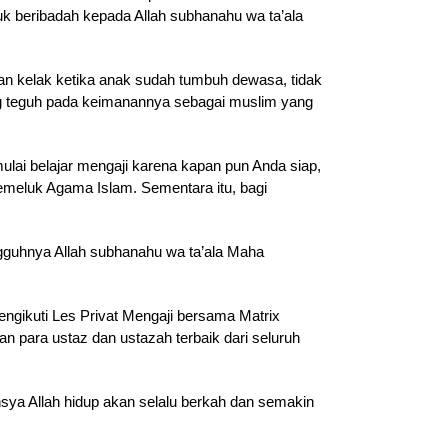
k beribadah kepada Allah subhanahu wa ta’ala
an kelak ketika anak sudah tumbuh dewasa, tidak
ang teguh pada keimanannya sebagai muslim yang
lai belajar mengaji karena kapan pun Anda siap,
 memeluk Agama Islam. Sementara itu, bagi
ngguhnya Allah subhanahu wa ta’ala Maha
engikuti Les Privat Mengaji bersama Matrix
n para ustaz dan ustazah terbaik dari seluruh
sya Allah hidup akan selalu berkah dan semakin