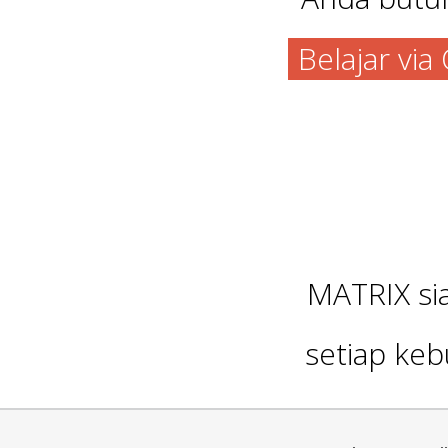
Belajar vi
MATRIX s
setiap keb