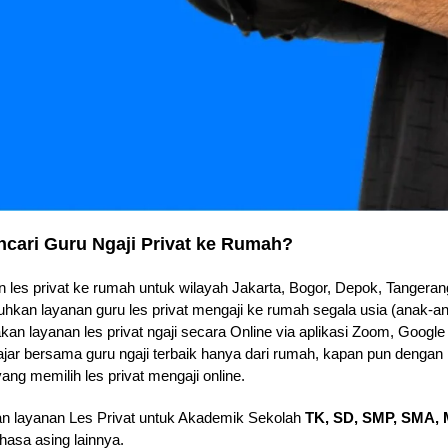
cari Guru Ngaji Privat ke Rumah?
les privat ke rumah untuk wilayah Jakarta, Bogor, Depok, Tangerang
hkan layanan guru les privat mengaji ke rumah segala usia (anak-
kan layanan les privat ngaji secara Online via aplikasi Zoom, Goog
ajar bersama guru ngaji terbaik hanya dari rumah, kapan pun dengan p
ang memilih les privat mengaji online.
an layanan Les Privat untuk Akademik Sekolah
TK, SD, SMP, SMA, 
hasa asing lainnya.