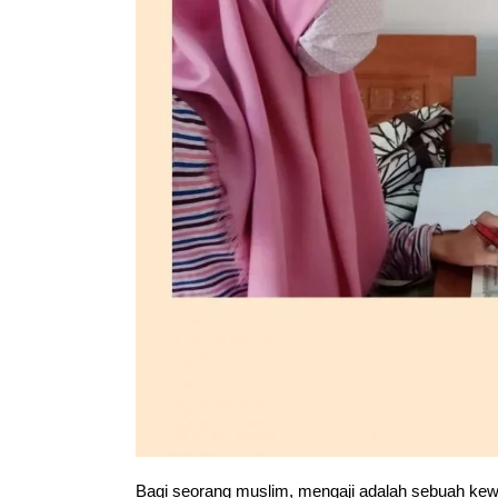
Bagi seorang muslim, mengaji adalah sebuah kewa