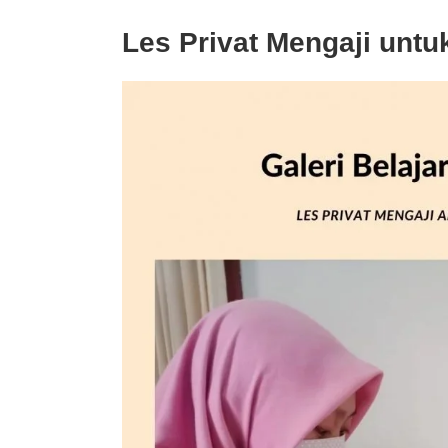
Les Privat Mengaji unt