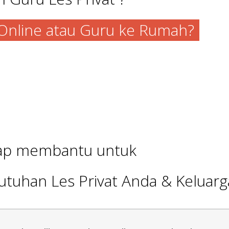
a Online atau Guru ke Rumah?
iap membantu untuk
utuhan Les Privat Anda & Keluarg