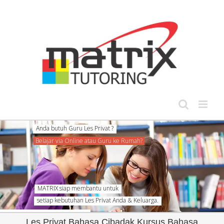
Skip
to
content
Anda butuh Guru Les Privat ?
Belajar via Online atau Guru ke Rumah?
MATRIX siap membantu untuk
setiap kebutuhan Les Privat Anda & Keluarga.
Les Privat Bahasa Cibadak Kursus Bahasa