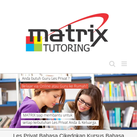
Skip
to
content
Anda butuh Guru Les Privat ?
Belajar via Online atau Guru ke Rumah?
MATRIX siap membantu untuk
setiap kebutuhan Les Privat Anda & Keluarga.
Les Privat Bahasa Cikedokan Kursus Bahasa