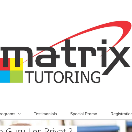
rograms
Testimonials
Special Promo
Registratio
 Guru Les Privat ?