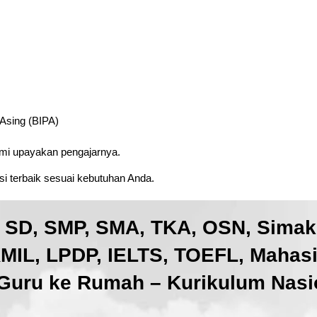
 Asing (BIPA)
ami upayakan pengajarnya.
i terbaik sesuai kebutuhan Anda.
, SD, SMP, SMA, TKA, OSN, Sima
IL, LPDP, IELTS, TOEFL, Mahas
Guru ke Rumah – Kurikulum Nasio