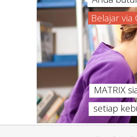
Belajar vi
MATRIX s
setiap keb