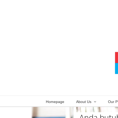
Skip
to
content
Homepage
About Us
Our P
Anda butuh