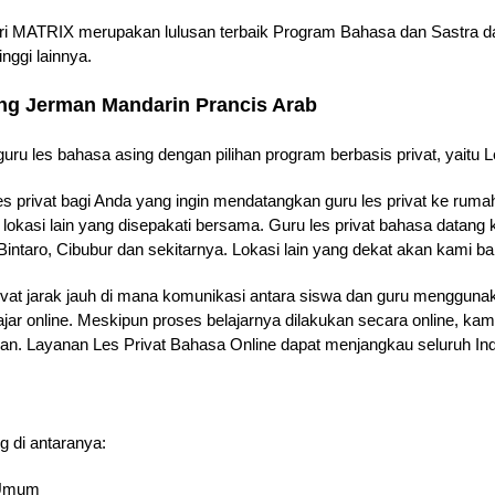
ari MATRIX merupakan lulusan terbaik Program Bahasa dan Sastra dar
nggi lainnya.
ang Jerman Mandarin Prancis Arab
uru les bahasa asing dengan pilihan program berbasis privat, yaitu Le
es privat bagi Anda yang ingin mendatangkan guru les privat ke rum
 lokasi lain yang disepakati bersama. Guru les privat bahasa datan
intaro, Cibubur dan sekitarnya. Lokasi lain yang dekat akan kami b
ivat jarak jauh di mana komunikasi antara siswa dan guru menggunak
ajar online. Meskipun proses belajarnya dilakukan secara online, k
jaran. Layanan Les Privat Bahasa Online dapat menjangkau seluruh In
g di antaranya:
& Umum