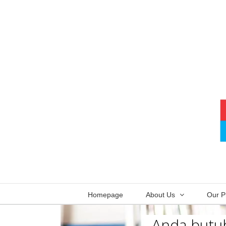
Skip
to
content
Homepage
About Us
Our P
Anda butuh