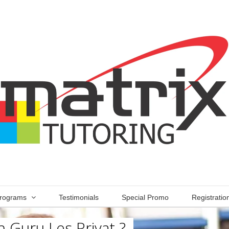
rograms
Testimonials
Special Promo
Registratio
 Guru Les Privat ?