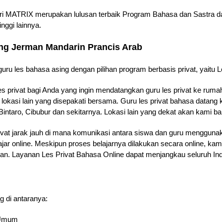
ari MATRIX merupakan lulusan terbaik Program Bahasa dan Sastra dar
nggi lainnya.
ang Jerman Mandarin Prancis Arab
uru les bahasa asing dengan pilihan program berbasis privat, yaitu Le
es privat bagi Anda yang ingin mendatangkan guru les privat ke rum
 lokasi lain yang disepakati bersama. Guru les privat bahasa datan
intaro, Cibubur dan sekitarnya. Lokasi lain yang dekat akan kami b
ivat jarak jauh di mana komunikasi antara siswa dan guru menggunak
ajar online. Meskipun proses belajarnya dilakukan secara online, k
jaran. Layanan Les Privat Bahasa Online dapat menjangkau seluruh In
g di antaranya:
& Umum