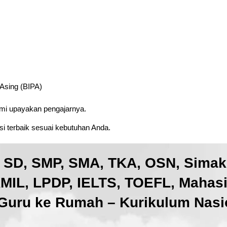
 Asing (BIPA)
ami upayakan pengajarnya.
i terbaik sesuai kebutuhan Anda.
, SD, SMP, SMA, TKA, OSN, Sima
IL, LPDP, IELTS, TOEFL, Mahas
Guru ke Rumah – Kurikulum Nasio