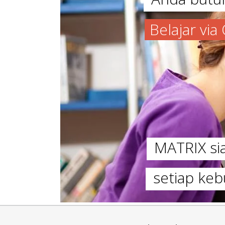
Belajar vi
MATRIX s
setiap keb