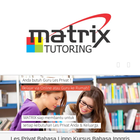
Skip
to
content
Anda butuh Guru Les Privat ?
Belajar via Online atau Guru ke Rumah?
MATRIX siap membantu untuk
setiap kebutuhan Les Privat Anda & Keluarga.
Les Privat Bahasa Lippo Kursus Bahasa Inggris