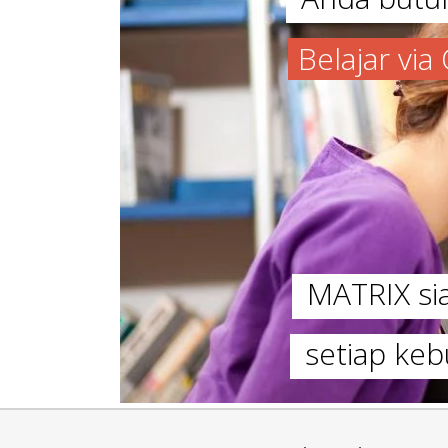
Belajar vi
MATRIX s
setiap keb