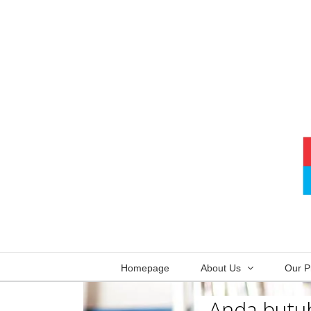
Skip
to
content
Homepage
About Us
Our P
Anda butuh