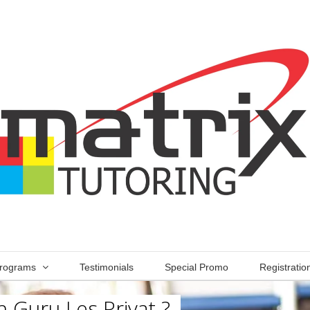
rograms
Testimonials
Special Promo
Registratio
 Guru Les Privat ?