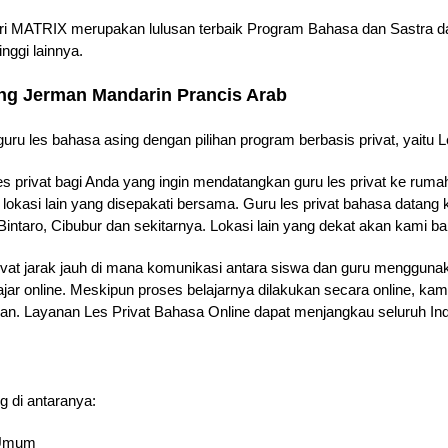
ari MATRIX merupakan lulusan terbaik Program Bahasa dan Sastra dar
nggi lainnya.
ang Jerman Mandarin Prancis Arab
uru les bahasa asing dengan pilihan program berbasis privat, yaitu Le
es privat bagi Anda yang ingin mendatangkan guru les privat ke rum
 lokasi lain yang disepakati bersama. Guru les privat bahasa datan
intaro, Cibubur dan sekitarnya. Lokasi lain yang dekat akan kami b
ivat jarak jauh di mana komunikasi antara siswa dan guru menggunak
ajar online. Meskipun proses belajarnya dilakukan secara online, k
jaran. Layanan Les Privat Bahasa Online dapat menjangkau seluruh In
g di antaranya:
& Umum