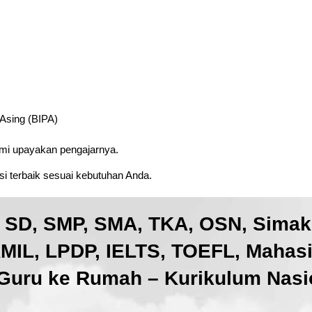
 Asing (BIPA)
ami upayakan pengajarnya.
i terbaik sesuai kebutuhan Anda.
, SD, SMP, SMA, TKA, OSN, Sima
IL, LPDP, IELTS, TOEFL, Mahas
Guru ke Rumah – Kurikulum Nasio