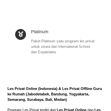
Platinum
Paket Platinum yaitu program les privat
untuk siswa dari International School
dan Expatriates
Les Privat Online (Indonesia) & Les Privat Offline Guru
ke Rumah (
Jabodetabek, Bandung, Yogyakarta,
Semarang, Surabaya, Bali, Medan
)
Program Les Privat terdiri dari
Les Privat Online
dan
Les