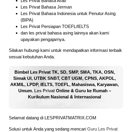
Les Privat Bahasa Arab
Les Privat Bahasa Jerman
Les Privat Bahasa Indonesia untuk Penutur Asing
(BIPA)
Les Privat Persiapan TOEFL/IELTS
dan les privat bahasa asing lainnya akan kami
upayakan pengajarnya.
Silakan hubungi kami untuk mendapatkan informasi terbaik
sesuai kebutuhan Anda.
Bimbel Les Privat TK, SD, SMP, SMA, TKA, OSN,
Simak UI, UTBK SNBT, CBT UGM, CPNS, AKPOL,
AKMIL, LPDP, IELTS, TOEFL, Mahasiswa, Karyawan,
Umum.
Les Privat
Online & Guru ke Rumah –
Kurikulum Nasional & Internasional
Selamat datang di LESPRIVATMATRIX.COM
Solusi untuk Anda yang sedang mencari
Guru Les Privat