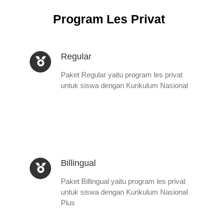
Program Les Privat
Regular
Paket Regular yaitu program les privat
untuk siswa dengan Kurikulum Nasional
Billingual
Paket Billingual yaitu program les privat
untuk siswa dengan Kurikulum Nasional
Plus