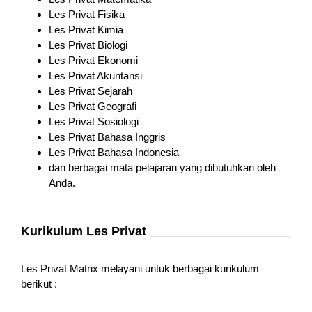
Les Privat Fisika
Les Privat Kimia
Les Privat Biologi
Les Privat Ekonomi
Les Privat Akuntansi
Les Privat Sejarah
Les Privat Geografi
Les Privat Sosiologi
Les Privat Bahasa Inggris
Les Privat Bahasa Indonesia
dan berbagai mata pelajaran yang dibutuhkan oleh
Anda.
Kurikulum Les Privat
Les Privat Matrix melayani untuk berbagai kurikulum
berikut :