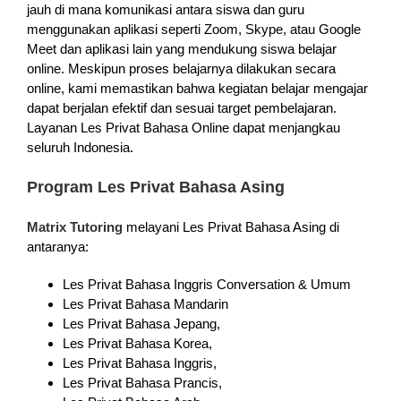
jauh di mana komunikasi antara siswa dan guru
menggunakan aplikasi seperti Zoom, Skype, atau Google
Meet dan aplikasi lain yang mendukung siswa belajar
online. Meskipun proses belajarnya dilakukan secara
online, kami memastikan bahwa kegiatan belajar mengajar
dapat berjalan efektif dan sesuai target pembelajaran.
Layanan Les Privat Bahasa Online dapat menjangkau
seluruh Indonesia.
Program Les Privat Bahasa Asing
Matrix Tutoring
melayani Les Privat Bahasa Asing di
antaranya:
Les Privat Bahasa Inggris Conversation & Umum
Les Privat Bahasa Mandarin
Les Privat Bahasa Jepang,
Les Privat Bahasa Korea,
Les Privat Bahasa Inggris,
Les Privat Bahasa Prancis,