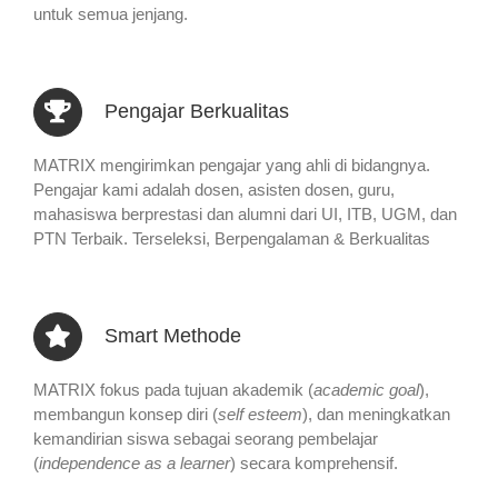
untuk semua jenjang.
Pengajar Berkualitas
MATRIX mengirimkan pengajar yang ahli di bidangnya.
Pengajar kami adalah dosen, asisten dosen, guru,
mahasiswa berprestasi dan alumni dari UI, ITB, UGM, dan
PTN Terbaik. Terseleksi, Berpengalaman & Berkualitas
Smart Methode
MATRIX fokus pada tujuan akademik (
academic goal
),
membangun konsep diri (
self esteem
), dan meningkatkan
kemandirian siswa sebagai seorang pembelajar
(
independence as a learner
) secara komprehensif.