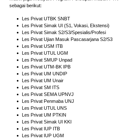
sebagai berikut:
Les Privat UTBK SNBT
Les Privat Simak UI (S1, Vokasi, Ekstensi)
Les Privat Simak S2/S3/Spesialis/Profesi
Les Privat Ujian Masuk Pascasarjana S2/S3
Les Privat USM ITB
Les Privat UTUL UGM
Les Privat SMUP Unpad
Les Privat UTM-BK IPB
Les Privat UM UNDIP
Les Privat UM Unair
Les Privat SM ITS
Les Privat SEMA UPNVJ
Les Privat Penmaba UNJ
Les Privat UTUL UNS
Les Privat UM PTKIN
Les Privat Simak UI KKI
Les Privat IUP ITB
Les Privat IUP UGM