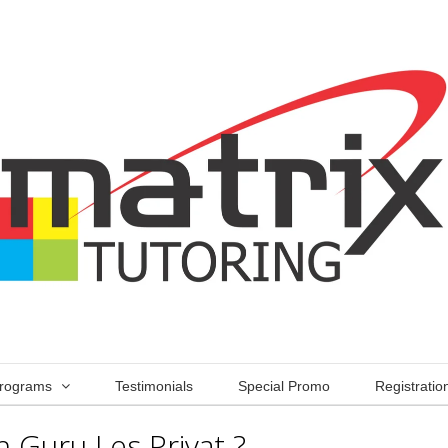
rograms
Testimonials
Special Promo
Registratio
 Guru Les Privat ?