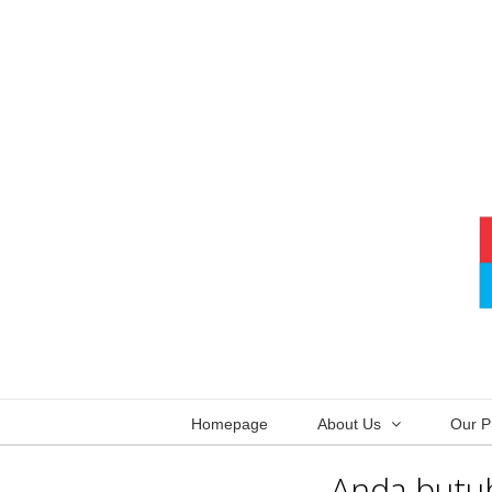
Skip
to
content
Homepage
About Us
Our P
Anda butuh