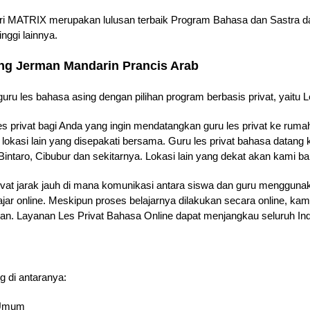
ari MATRIX merupakan lulusan terbaik Program Bahasa dan Sastra dar
nggi lainnya.
ang Jerman Mandarin Prancis Arab
uru les bahasa asing dengan pilihan program berbasis privat, yaitu Le
es privat bagi Anda yang ingin mendatangkan guru les privat ke rum
 lokasi lain yang disepakati bersama. Guru les privat bahasa datan
intaro, Cibubur dan sekitarnya. Lokasi lain yang dekat akan kami b
ivat jarak jauh di mana komunikasi antara siswa dan guru menggunak
ajar online. Meskipun proses belajarnya dilakukan secara online, k
jaran. Layanan Les Privat Bahasa Online dapat menjangkau seluruh In
g di antaranya:
& Umum