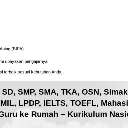
 Asing (BIPA)
ami upayakan pengajarnya.
i terbaik sesuai kebutuhan Anda.
, SD, SMP, SMA, TKA, OSN, Sima
IL, LPDP, IELTS, TOEFL, Mahas
Guru ke Rumah – Kurikulum Nasio