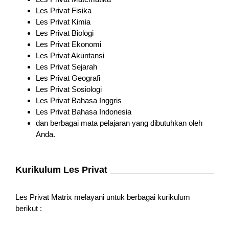
Les Privat Fisika
Les Privat Kimia
Les Privat Biologi
Les Privat Ekonomi
Les Privat Akuntansi
Les Privat Sejarah
Les Privat Geografi
Les Privat Sosiologi
Les Privat Bahasa Inggris
Les Privat Bahasa Indonesia
dan berbagai mata pelajaran yang dibutuhkan oleh
Anda.
Kurikulum Les Privat
Les Privat Matrix melayani untuk berbagai kurikulum
berikut :