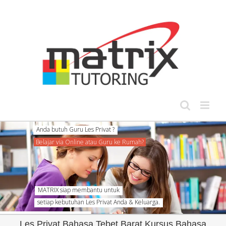
Skip
to
content
MATRIX siap membantu untuk
setiap kebutuhan Les Privat Anda & Keluarga.
Les Privat Bahasa Tebet Barat Kursus Bahasa