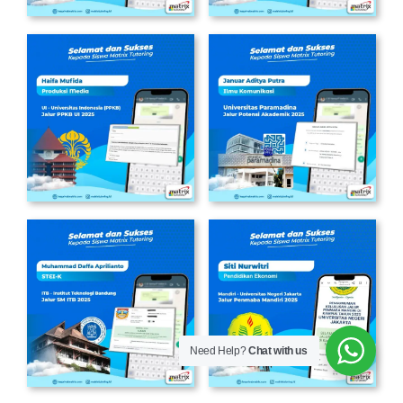
Need Help?
Chat with us