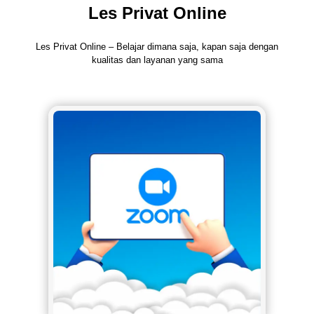
Les Privat Online
Les Privat Online – Belajar dimana saja, kapan saja dengan
kualitas dan layanan yang sama