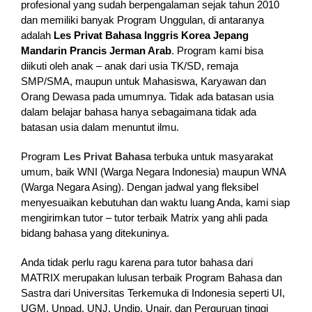
profesional yang sudah berpengalaman sejak tahun 2010
dan memiliki banyak Program Unggulan, di antaranya
adalah
Les Privat Bahasa Inggris Korea Jepang
Mandarin Prancis Jerman Arab
. Program kami bisa
diikuti oleh anak – anak dari usia TK/SD, remaja
SMP/SMA, maupun untuk Mahasiswa, Karyawan dan
Orang Dewasa pada umumnya. Tidak ada batasan usia
dalam belajar bahasa hanya sebagaimana tidak ada
batasan usia dalam menuntut ilmu.
Program
Les Privat Bahasa
terbuka untuk masyarakat
umum, baik WNI (Warga Negara Indonesia) maupun WNA
(Warga Negara Asing). Dengan jadwal yang fleksibel
menyesuaikan kebutuhan dan waktu luang Anda, kami siap
mengirimkan tutor – tutor terbaik Matrix yang ahli pada
bidang bahasa yang ditekuninya.
Anda tidak perlu ragu karena para tutor bahasa dari
MATRIX merupakan lulusan terbaik Program Bahasa dan
Sastra dari Universitas Terkemuka di Indonesia seperti UI,
UGM, Unpad, UNJ, Undip, Unair, dan Perguruan tinggi