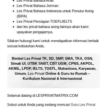
Les Privat Bahasa Arab
Les Privat Bahasa Jerman
Les Privat Bahasa Indonesia untuk Penutur Asing
(BIPA)
Les Privat Persiapan TOEFL/IELTS
dan les privat bahasa asing lainnya akan kami
upayakan pengajarnya.
Silakan hubungi kami untuk mendapatkan informasi terbaik
sesuai kebutuhan Anda.
Bimbel Les Privat TK, SD, SMP, SMA, TKA, OSN,
Simak UI, UTBK SNBT, CBT UGM, CPNS, AKPOL,
AKMIL, LPDP, IELTS, TOEFL, Mahasiswa, Karyawan,
Umum.
Les Privat
Online & Guru ke Rumah –
Kurikulum Nasional & Internasional
Selamat datang di LESPRIVATMATRIX.COM
Solusi untuk Anda yang sedang mencari
Guru Les Privat