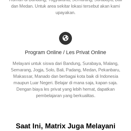
dan Medan. Untuk area sekitar lokasi tersebut akan kami
upayakan.
Program Online / Les Privat Online
Melayani untuk siswa dari Bandung, Surabaya, Malang,
Semarang, Jogja, Solo, Bali, Padang, Medan, Pekanbaru,
Makassar, Manado dan berbagai kota baik di Indonesia
maupun Luar Negeri. Belajar di mana saja, kapan saja.
Dengan biaya les privat yang lebih hemat, dapatkan
pembelajaran yang berkualitas.
Saat Ini, Matrix Juga Melayani