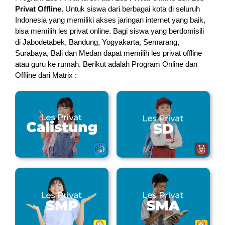
Privat Offline.
Untuk siswa dari berbagai kota di seluruh
Indonesia yang memiliki akses jaringan internet yang baik,
bisa memilih les privat online. Bagi siswa yang berdomisili
di Jabodetabek, Bandung, Yogyakarta, Semarang,
Surabaya, Bali dan Medan dapat memilih les privat offline
atau guru ke rumah.
Berikut adalah Program Online dan
Offline dari Matrix :