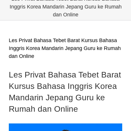
Inggris Korea Mandarin Jepang Guru ke Rumah
dan Online
Les Privat Bahasa Tebet Barat Kursus Bahasa
Inggris Korea Mandarin Jepang Guru ke Rumah
dan Online
Les Privat Bahasa Tebet Barat
Kursus Bahasa Inggris Korea
Mandarin Jepang Guru ke
Rumah dan Online